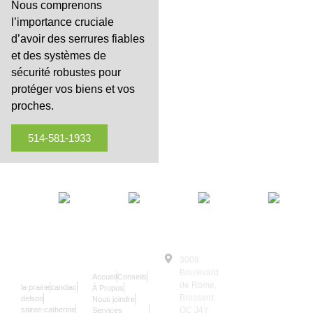
Nous comprenons
l’importance cruciale
d’avoir des serrures fiables
et des systèmes de
sécurité robustes pour
protéger vos biens et vos
proches.
514-581-1933
SERRURIER
NAVIGATION
3008
© Le Serrurier
24/7
Boulevard
Accueil
Conseils
2025 | Tous
de Rome,
la prairie
candiac
À Propos
Droits
Brossard,
delson
Nous joindre
sainte-catherine
QC J4Y
Services