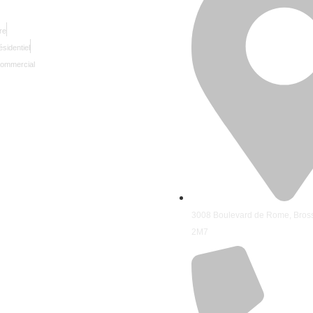
re
ésidentiel
commercial
3008 Boulevard de Rome, Bros
2M7