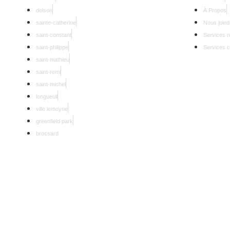
delson
À Propos
sainte-catherine
Nous joind
saint-constant
Services r
saint-philippe
Services 
saint-mathieu
saint-remi
saint-michel
longueuil
ville lemoyne
greenfield park
brossard