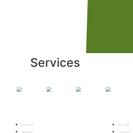
Services
SERRURIER 24/7
NAVIGATIO
la prairie
Accueil
candiac
Conseils