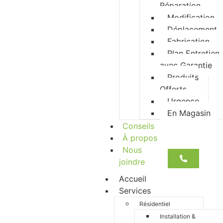
Réparation
Modification
Déplacement
Fabrication
Plan Entretien
avec Garantie
Produits
Offerts
Urgence
En Magasin
Conseils
À propos
Nous
joindre
Accueil
Services
Résidentiel
Installation &