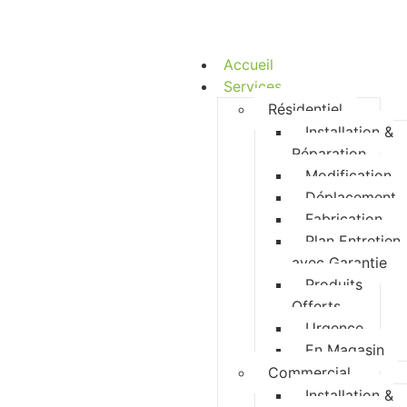
Accueil
Services
Résidentiel
Installation &
Réparation
Modification
Déplacement
Fabrication
Plan Entretien
avec Garantie
Produits
Offerts
Urgence
En Magasin
Commercial
Installation &