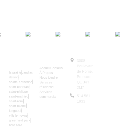
SERRURIER
NAVIGATION
3008
© Le Serrurier
24/7
Boulevard
Accueil
Conseils
2025 | Tous
de Rome,
la prairie
candiac
À Propos
Droits
Brossard,
delson
Nous joindre
sainte-catherine
QC J4Y
Services
Réservés
saint-constant
résidentiel
2M7
Les données sur
saint-philippe
Services
514 581-
saint-mathieu
commercial
notre site sont
saint-remi
1933
mises à jour une
saint-michel
9,938
longueuil
fois par an.
ville lemoyne
greenfield park
brossard