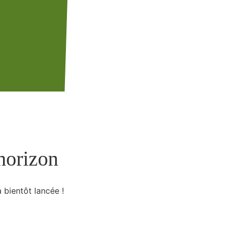
(514) 581-1933
’horizon
 bientôt lancée !