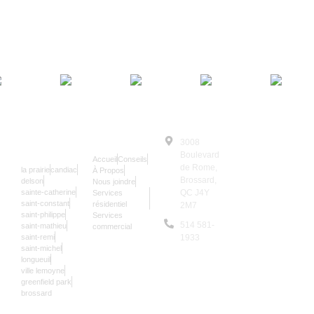
SERRURIER
NAVIGATION
3008
© Le Serrurier
24/7
Boulevard
Accueil
Conseils
2025 | Tous
de Rome,
la prairie
candiac
À Propos
Droits
Brossard,
delson
Nous joindre
sainte-catherine
QC J4Y
Services
Réservés
saint-constant
résidentiel
2M7
Les données sur
saint-philippe
Services
514 581-
saint-mathieu
commercial
notre site sont
saint-remi
1933
mises à jour une
saint-michel
9,957
longueuil
fois par an.
ville lemoyne
greenfield park
brossard