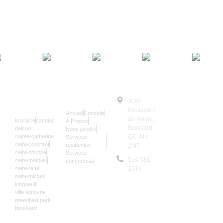
SERRURIER
NAVIGATION
3008
© Le Serrurier
24/7
Boulevard
Accueil
Conseils
2025 | Tous
de Rome,
la prairie
candiac
À Propos
Droits
Brossard,
delson
Nous joindre
sainte-catherine
QC J4Y
Services
Réservés
saint-constant
résidentiel
2M7
Les données sur
saint-philippe
Services
514 581-
saint-mathieu
commercial
notre site sont
saint-remi
1933
mises à jour une
saint-michel
9,961
longueuil
fois par an.
ville lemoyne
greenfield park
brossard