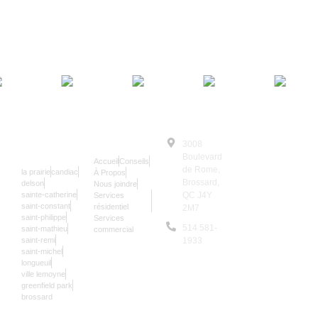
SERRURIER
NAVIGATION
3008
© Le Serrurier
24/7
Boulevard
Accueil
Conseils
2025 | Tous
de Rome,
la prairie
candiac
À Propos
Droits
Brossard,
delson
Nous joindre
sainte-catherine
QC J4Y
Services
Réservés
saint-constant
résidentiel
2M7
Les données sur
saint-philippe
Services
514 581-
saint-mathieu
commercial
notre site sont
saint-remi
1933
mises à jour une
saint-michel
9,957
longueuil
fois par an.
ville lemoyne
greenfield park
brossard