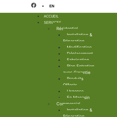
EN
ACCUEIL
SERVICES
Résidentiel
Installation &
Réparation
Modification
Déplacement
Fabrication
Plan Entretien
avec Garantie
Produits
Offerts
Urgence
En Magasin
Commercial
Installation &
Réparation