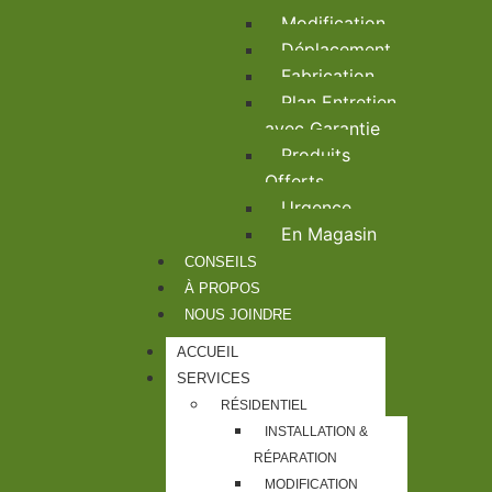
Modification
Déplacement
Fabrication
Plan Entretien
avec Garantie
Produits
Offerts
Urgence
En Magasin
CONSEILS
À PROPOS
NOUS JOINDRE
ACCUEIL
SERVICES
RÉSIDENTIEL
INSTALLATION &
RÉPARATION
MODIFICATION