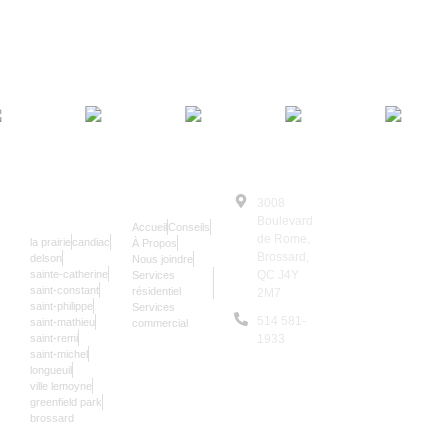
SERRURIER
NAVIGATION
3008
© Le Serrurier
24/7
Boulevard
Accueil
Conseils
2025 | Tous
de Rome,
la prairie
candiac
À Propos
Droits
Brossard,
delson
Nous joindre
sainte-catherine
QC J4Y
Services
Réservés
saint-constant
résidentiel
2M7
Les données sur
saint-philippe
Services
514 581-
saint-mathieu
commercial
notre site sont
saint-remi
1933
mises à jour une
saint-michel
9,992
longueuil
fois par an.
ville lemoyne
greenfield park
brossard