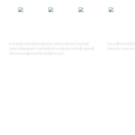
SERRURIER 24/7
NAVIGATIO
la prairie
candiac
delson
sainte-catherine
saint-constant
Accueil
Conseils
À 
saint-philippe
saint-mathieu
saint-remi
saint-michel
longueuil
Services commerci
ville lemoyne
greenfield park
brossard