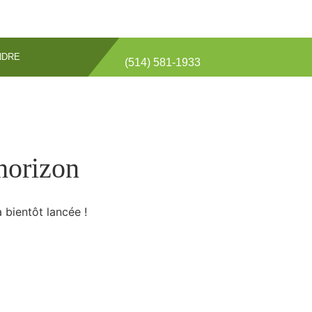
NDRE
(514) 581-1933
’horizon
 bientôt lancée !