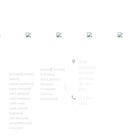
SERRURIER
NAVIGATION
3008
© Le Serrurier
24/7
Boulevard
Accueil
Conseils
2025 | Tous
de Rome,
la prairie
candiac
À Propos
Droits
Brossard,
delson
Nous joindre
sainte-catherine
QC J4Y
Services
Réservés
saint-constant
résidentiel
2M7
Les données sur
saint-philippe
Services
514 581-
saint-mathieu
commercial
notre site sont
saint-remi
1933
mises à jour une
saint-michel
9,966
longueuil
fois par an.
ville lemoyne
greenfield park
brossard