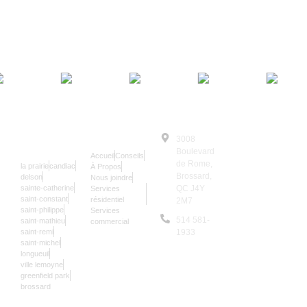
SERRURIER
NAVIGATION
3008
© Le Serrurier
24/7
Boulevard
Accueil
Conseils
2025 | Tous
de Rome,
la prairie
candiac
À Propos
Droits
Brossard,
delson
Nous joindre
sainte-catherine
QC J4Y
Services
Réservés
saint-constant
résidentiel
2M7
Les données sur
saint-philippe
Services
514 581-
saint-mathieu
commercial
notre site sont
saint-remi
1933
mises à jour une
saint-michel
9,957
longueuil
fois par an.
ville lemoyne
greenfield park
brossard