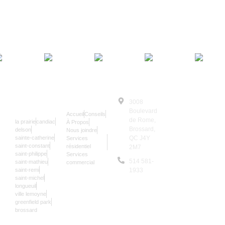
SERRURIER
NAVIGATION
3008
© Le Serrurier
24/7
Boulevard
Accueil
Conseils
2025 | Tous
de Rome,
la prairie
candiac
À Propos
Droits
Brossard,
delson
Nous joindre
sainte-catherine
QC J4Y
Services
Réservés
saint-constant
résidentiel
2M7
Les données sur
saint-philippe
Services
514 581-
saint-mathieu
commercial
notre site sont
saint-remi
1933
mises à jour une
saint-michel
9,957
longueuil
fois par an.
ville lemoyne
greenfield park
brossard